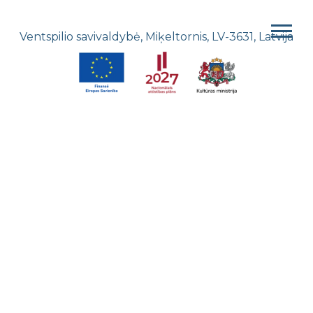
Ventspilio savivaldybė, Miķeltornis, LV-3631, Latvija